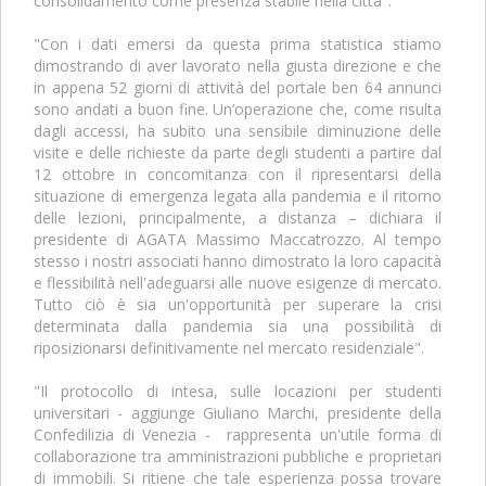
consolidamento come presenza stabile nella città".
"Con i dati emersi da questa prima statistica stiamo
dimostrando di aver lavorato nella giusta direzione e che
in appena 52 giorni di attività del portale ben 64 annunci
sono andati a buon fine. Un’operazione che, come risulta
dagli accessi, ha subito una sensibile diminuzione delle
visite e delle richieste da parte degli studenti a partire dal
12 ottobre in concomitanza con il ripresentarsi della
situazione di emergenza legata alla pandemia e il ritorno
delle lezioni, principalmente, a distanza – dichiara il
presidente di AGATA Massimo Maccatrozzo. Al tempo
stesso i nostri associati hanno dimostrato la loro capacità
e flessibilità nell'adeguarsi alle nuove esigenze di mercato.
Tutto ciò è sia un'opportunità per superare la crisi
determinata dalla pandemia sia una possibilità di
riposizionarsi definitivamente nel mercato residenziale".
"Il protocollo di intesa, sulle locazioni per studenti
universitari - aggiunge Giuliano Marchi, presidente della
Confedilizia di Venezia - rappresenta un'utile forma di
collaborazione tra amministrazioni pubbliche e proprietari
di immobili. Si ritiene che tale esperienza possa trovare