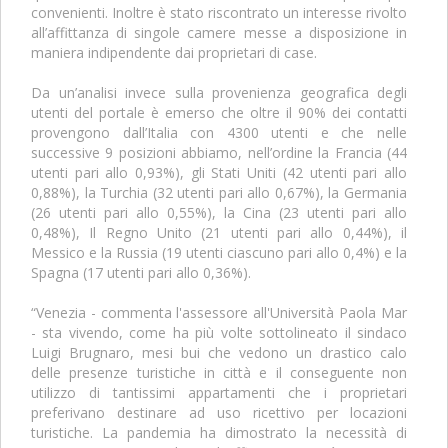
convenienti. Inoltre è stato riscontrato un interesse rivolto
all’affittanza di singole camere messe a disposizione in
maniera indipendente dai proprietari di case.
Da un’analisi invece sulla provenienza geografica degli
utenti del portale è emerso che oltre il 90% dei contatti
provengono dall’Italia con 4300 utenti e che nelle
successive 9 posizioni abbiamo, nell’ordine la Francia (44
utenti pari allo 0,93%), gli Stati Uniti (42 utenti pari allo
0,88%), la Turchia (32 utenti pari allo 0,67%), la Germania
(26 utenti pari allo 0,55%), la Cina (23 utenti pari allo
0,48%), Il Regno Unito (21 utenti pari allo 0,44%), il
Messico e la Russia (19 utenti ciascuno pari allo 0,4%) e la
Spagna (17 utenti pari allo 0,36%).
“Venezia - commenta l'assessore all'Università Paola Mar
- sta vivendo, come ha più volte sottolineato il sindaco
Luigi Brugnaro, mesi bui che vedono un drastico calo
delle presenze turistiche in città e il conseguente non
utilizzo di tantissimi appartamenti che i proprietari
preferivano destinare ad uso ricettivo per locazioni
turistiche. La pandemia ha dimostrato la necessità di