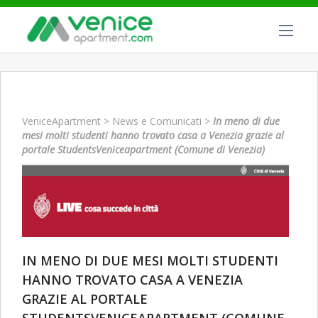
VeniceApartment
>
News e Comunicati
>
In meno di due
mesi molti studenti hanno trovato casa a Venezia grazie al
portale StudentsVeniceapartment (Comune di Venezia)
IN MENO DI DUE MESI MOLTI STUDENTI
HANNO TROVATO CASA A VENEZIA
GRAZIE AL PORTALE
STUDENTSVENICEAPARTMENT (COMUNE