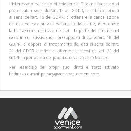
L’interessato ha diritto di chiedere al Titolare l’accesso ai
propri dati ai sensi dell’art. 15 del GDPR, la rettifica dei dati
ai sensi dell’art. 16 del GDPR, di ottenere la cancellazione
dei dati nei casi previsti dall’art. 17 del GDPR, di ottenere
la limitazione all’utilizzo dei dati da parte del titolare nel
caso in cui sussistano i presupposti di cui all’art. 18 del
GDPR, di opporsi al trattamento dei dati ai sensi dell’art.
21 del GDPR e infine di ottenere ai sensi dell’art. 20 del
GDPR la portabilità dei propri dati verso altro titolare.
Per l’esercizio dei propri suoi diritti è stato attivato
l’indirizzo e-mail: privacy@veniceapartment.com.