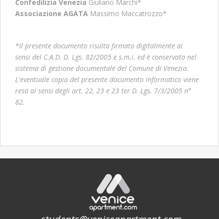
Confedilizia Venezia
Giuliano Marchi*
Associazione AGATA
Massimo Maccatrozzo*
*Il presente documento risulta firmato digitalmente ai
sensi del C.A.D. D. Lgs. 82/2005 e s.m.i. ed è conservato nel
sistema di gestione documentale del Comune di Venezia.
L'eventuale copia del presente documento informatico viene
resa ai sensi degli art. 22, 23 e 23 ter D. Lgs. 7/3/2005 n°
82.