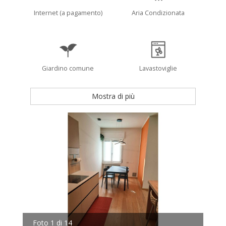
Internet (a pagamento)
Aria Condizionata
Giardino comune
Lavastoviglie
Mostra di più
Foto 1 di 14
Fot