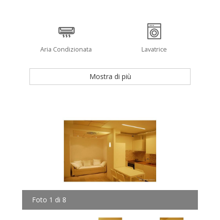
Aria Condizionata
Lavatrice
Mostra di più
Foto 1 di 8
Fot